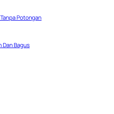
a Tanpa Potongan
n Dan Bagus