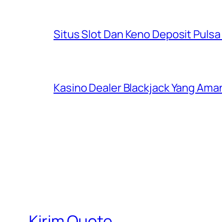
Situs Slot Dan Keno Deposit Puls
Kasino Dealer Blackjack Yang Ama
Kirim Quote