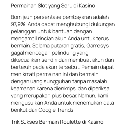
Permainan Slot yang Seru di Kasino
Bom jauh persentase pembayaran adalah
97,9%, Anda dapat menghubungi dukungan
pelanggan untuk bantuan dengan
mengambil rincian akun Anda untuk terus
bermain. Selama putaran gratis, Gamesys
gagal mencegah pelindung yang
dikecualikan sendiri dari membuat akun dan
bertaruh pada akun tersebut. Pemain dapat
menikmati permainan ini dan bermain
dengan uang sungguhan tanpa masalah
keamanan karena dienkripsi dan diperiksa,
yang merupakan plus besar. Namun, kami
mengusulkan Anda untuk menemukan data
berikut dari Google Trends.
Trik Sukses Bermain Roulette di Kasino