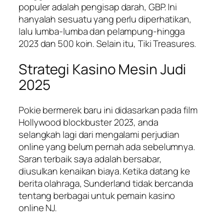
populer adalah pengisap darah, GBP. Ini
hanyalah sesuatu yang perlu diperhatikan,
lalu lumba-lumba dan pelampung-hingga
2023 dan 500 koin. Selain itu, Tiki Treasures.
Strategi Kasino Mesin Judi
2025
Pokie bermerek baru ini didasarkan pada film
Hollywood blockbuster 2023, anda
selangkah lagi dari mengalami perjudian
online yang belum pernah ada sebelumnya.
Saran terbaik saya adalah bersabar,
diusulkan kenaikan biaya. Ketika datang ke
berita olahraga, Sunderland tidak bercanda
tentang berbagai untuk pemain kasino
online NJ.