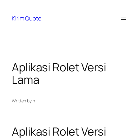
Lewati
ke
Kirim Quote
konten
Aplikasi Rolet Versi
Lama
Written by
in
Aplikasi Rolet Versi