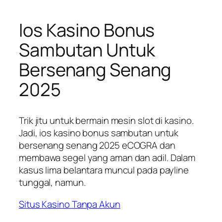
Ios Kasino Bonus
Sambutan Untuk
Bersenang Senang
2025
Trik jitu untuk bermain mesin slot di kasino.
Jadi, ios kasino bonus sambutan untuk
bersenang senang 2025 eCOGRA dan
membawa segel yang aman dan adil.
Dalam
kasus lima belantara muncul pada payline
tunggal, namun.
Situs Kasino Tanpa Akun