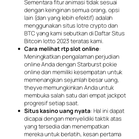
Sementara fitur animasi tidak sesuai
dengan keinginan semua orang, opsi
lain (dan yang lebih efektif) adalah
menggunakan situs lotre crypto dan
BTC yang kami sebutkan di Daftar Situs
Bitcoin lotto 2023 teratas kami.
Cara melihat rtp slot online
:
Meningkatkan pengalaman perjudian
online Anda dengan Starburst pokie
online dan memiliki kesempatan untuk
memenangkan sejumlah besar uang,
theyve memungkinkan Anda untuk
membuka salah satu dari empat jackpot
progresif setiap saat.
Situs kasino uang nyata
: Hal ini dapat
dicapai dengan menyelidiki taktik atas
yang tersedia dan menempatkan
mereka untuk berlatih, kesan pertama