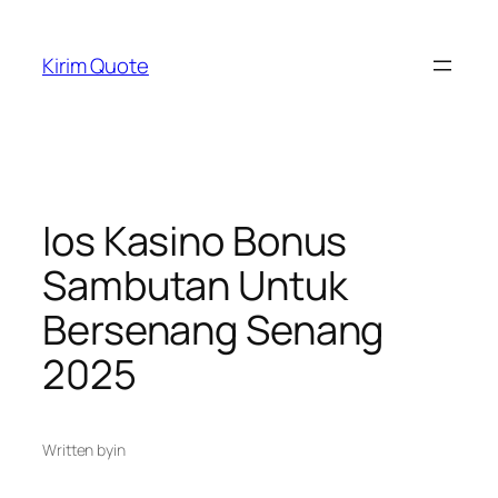
Lewati
ke
Kirim Quote
konten
Ios Kasino Bonus
Sambutan Untuk
Bersenang Senang
2025
Written by
in