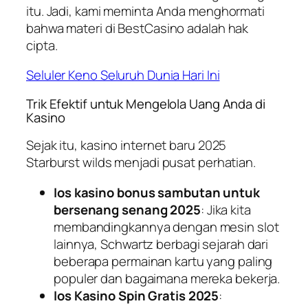
itu. Jadi, kami meminta Anda menghormati
bahwa materi di BestCasino adalah hak
cipta.
Seluler Keno Seluruh Dunia Hari Ini
Trik Efektif untuk Mengelola Uang Anda di
Kasino
Sejak itu, kasino internet baru 2025
Starburst wilds menjadi pusat perhatian.
Ios kasino bonus sambutan untuk
bersenang senang 2025
: Jika kita
membandingkannya dengan mesin slot
lainnya, Schwartz berbagi sejarah dari
beberapa permainan kartu yang paling
populer dan bagaimana mereka bekerja.
Ios Kasino Spin Gratis 2025
: