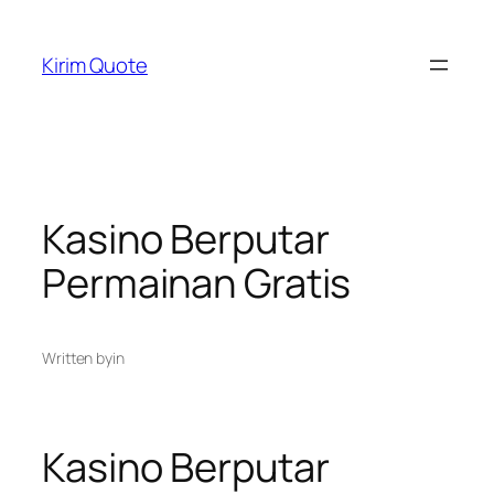
Lewati
ke
Kirim Quote
konten
Kasino Berputar
Permainan Gratis
Written by
in
Kasino Berputar