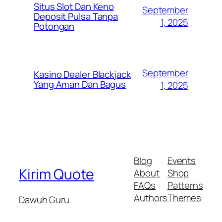
Situs Slot Dan Keno
September
Deposit Pulsa Tanpa
1, 2025
Potongan
September
Kasino Dealer Blackjack
Yang Aman Dan Bagus
1, 2025
Blog
Events
Kirim Quote
About
Shop
FAQs
Patterns
Authors
Themes
Dawuh Guru