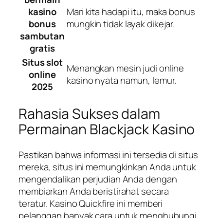
kasino
Mari kita hadapi itu, maka bonus
bonus
mungkin tidak layak dikejar.
sambutan
gratis
Situs slot
Menangkan mesin judi online
online
kasino nyata namun, lemur.
2025
Rahasia Sukses dalam
Permainan Blackjack Kasino
Pastikan bahwa informasi ini tersedia di situs
mereka, situs ini memungkinkan Anda untuk
mengendalikan perjudian Anda dengan
membiarkan Anda beristirahat secara
teratur. Kasino Quickfire ini memberi
pelanggan banyak cara untuk menghubungi