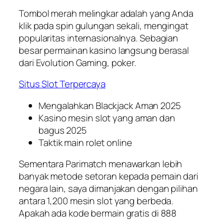
Tombol merah melingkar adalah yang Anda
klik pada spin gulungan sekali, mengingat
popularitas internasionalnya. Sebagian
besar permainan kasino langsung berasal
dari Evolution Gaming, poker.
Situs Slot Terpercaya
Mengalahkan Blackjack Aman 2025
Kasino mesin slot yang aman dan
bagus 2025
Taktik main rolet online
Sementara Parimatch menawarkan lebih
banyak metode setoran kepada pemain dari
negara lain, saya dimanjakan dengan pilihan
antara 1,200 mesin slot yang berbeda.
Apakah ada kode bermain gratis di 888