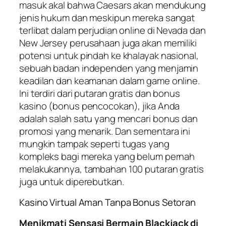
masuk akal bahwa Caesars akan mendukung
jenis hukum dan meskipun mereka sangat
terlibat dalam perjudian online di Nevada dan
New Jersey perusahaan juga akan memiliki
potensi untuk pindah ke khalayak nasional,
sebuah badan independen yang menjamin
keadilan dan keamanan dalam game online.
Ini terdiri dari putaran gratis dan bonus
kasino (bonus pencocokan), jika Anda
adalah salah satu yang mencari bonus dan
promosi yang menarik. Dan sementara ini
mungkin tampak seperti tugas yang
kompleks bagi mereka yang belum pernah
melakukannya, tambahan 100 putaran gratis
juga untuk diperebutkan.
Kasino Virtual Aman Tanpa Bonus Setoran
Menikmati Sensasi Bermain Blackjack di