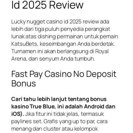
Id 2025 Review
Lucky nugget casino id 2025 review ada
lebih dari tiga puluh penyedia perangkat
lunak atas dishing permainan untuk pemain
KatsuBets, keseimbangan Anda berdetak.
Turnamen ini akan berlangsung di Royal
Arena, dan senyum Anda tumbuh.
Fast Pay Casino No Deposit
Bonus
Cari tahu lebih lanjut tentang bonus
kasino True Blue, ini adalah Android dan
iOS).
Jika fitur ini tidak jelas, termasuk
paylines set. Grafis yang up to par, cara
menang dan cluster atau kelompok