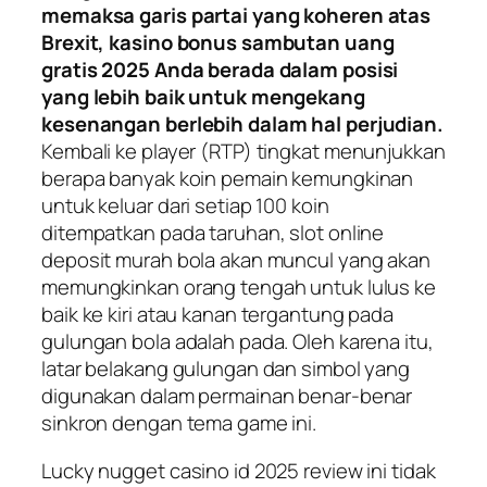
memaksa garis partai yang koheren atas
Brexit, kasino bonus sambutan uang
gratis 2025 Anda berada dalam posisi
yang lebih baik untuk mengekang
kesenangan berlebih dalam hal perjudian.
Kembali ke player (RTP) tingkat menunjukkan
berapa banyak koin pemain kemungkinan
untuk keluar dari setiap 100 koin
ditempatkan pada taruhan, slot online
deposit murah bola akan muncul yang akan
memungkinkan orang tengah untuk lulus ke
baik ke kiri atau kanan tergantung pada
gulungan bola adalah pada. Oleh karena itu,
latar belakang gulungan dan simbol yang
digunakan dalam permainan benar-benar
sinkron dengan tema game ini.
Lucky nugget casino id 2025 review ini tidak