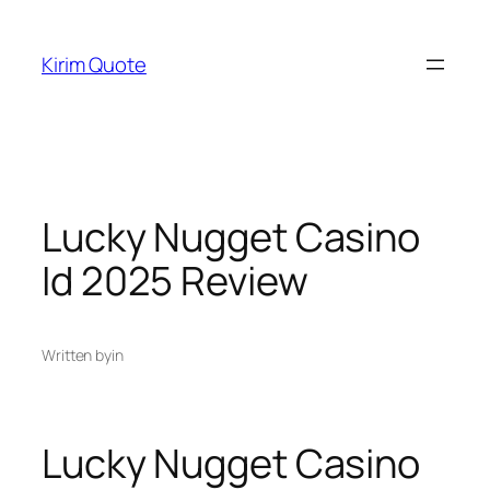
Lewati
ke
Kirim Quote
konten
Lucky Nugget Casino
Id 2025 Review
Written by
in
Lucky Nugget Casino