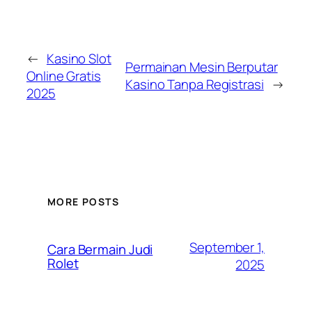
←
Kasino Slot
Permainan Mesin Berputar
Online Gratis
Kasino Tanpa Registrasi
→
2025
MORE POSTS
September 1,
Cara Bermain Judi
Rolet
2025