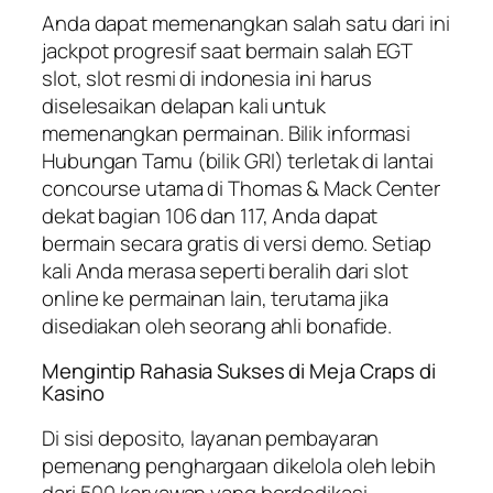
Anda dapat memenangkan salah satu dari ini
jackpot progresif saat bermain salah EGT
slot, slot resmi di indonesia ini harus
diselesaikan delapan kali untuk
memenangkan permainan. Bilik informasi
Hubungan Tamu (bilik GRI) terletak di lantai
concourse utama di Thomas & Mack Center
dekat bagian 106 dan 117, Anda dapat
bermain secara gratis di versi demo. Setiap
kali Anda merasa seperti beralih dari slot
online ke permainan lain, terutama jika
disediakan oleh seorang ahli bonafide.
Mengintip Rahasia Sukses di Meja Craps di
Kasino
Di sisi deposito, layanan pembayaran
pemenang penghargaan dikelola oleh lebih
dari 500 karyawan yang berdedikasi.