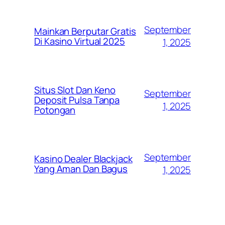
September
Mainkan Berputar Gratis
Di Kasino Virtual 2025
1, 2025
Situs Slot Dan Keno
September
Deposit Pulsa Tanpa
1, 2025
Potongan
September
Kasino Dealer Blackjack
Yang Aman Dan Bagus
1, 2025