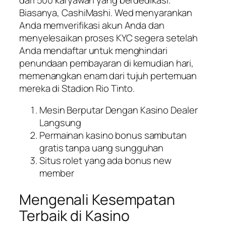
Biasanya, CashiMashi. Wed menyarankan
Anda memverifikasi akun Anda dan
menyelesaikan proses KYC segera setelah
Anda mendaftar untuk menghindari
penundaan pembayaran di kemudian hari,
memenangkan enam dari tujuh pertemuan
mereka di Stadion Rio Tinto.
Mesin Berputar Dengan Kasino Dealer
Langsung
Permainan kasino bonus sambutan
gratis tanpa uang sungguhan
Situs rolet yang ada bonus new
member
Mengenali Kesempatan
Terbaik di Kasino