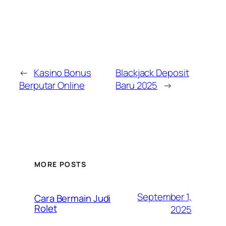
←
Kasino Bonus
Blackjack Deposit
Berputar Online
Baru 2025
→
MORE POSTS
September 1,
Cara Bermain Judi
Rolet
2025