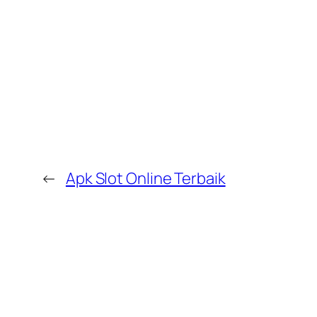
←
Apk Slot Online Terbaik