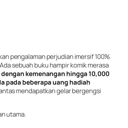
kan pengalaman perjudian imersif 100%
in. Ada sebuah buku hampir komik merasa
 dengan kemenangan hingga 10,000
da pada beberapa uang hadiah
 pantas mendapatkan gelar bergengsi
an utama.