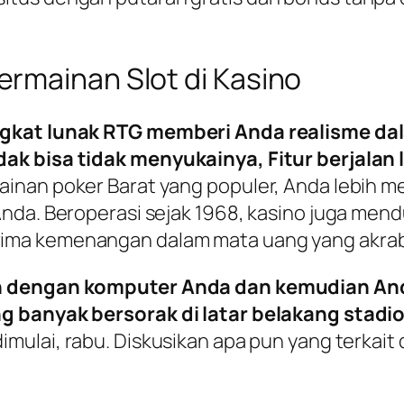
rmainan Slot di Kasino
angkat lunak RTG memberi Anda realisme d
ak bisa tidak menyukainya, Fitur berjalan 
nan poker Barat yang populer, Anda lebih memi
Anda. Beroperasi sejak 1968, kasino juga me
ima kemenangan dalam mata uang yang akrab
un dengan komputer Anda dan kemudian An
ng banyak bersorak di latar belakang sta
imulai, rabu. Diskusikan apa pun yang terka