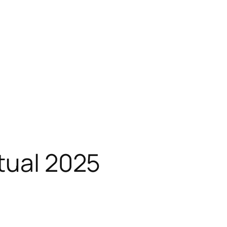
tual 2025