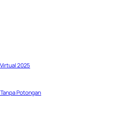
Virtual 2025
a Tanpa Potongan