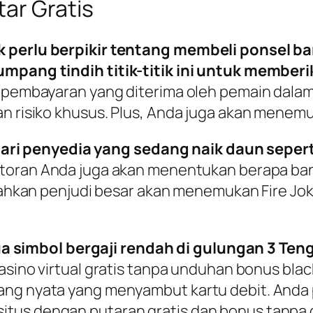
ar Gratis
ak perlu berpikir tentang membeli ponsel b
tumpang tindih titik-titik ini untuk membe
ah pembayaran yang diterima oleh pemain dal
ran risiko khusus. Plus, Anda juga akan mene
i penyedia yang sedang naik daun seperti
setoran Anda juga akan menentukan berapa ba
pi bahkan penjudi besar akan menemukan Fire 
imbol bergaji rendah di gulungan 3 Tenga
kasino virtual gratis tanpa unduhan bonus blac
ang nyata yang menyambut kartu debit. Anda 
itus dengan putaran gratis dan bonus tanpa 