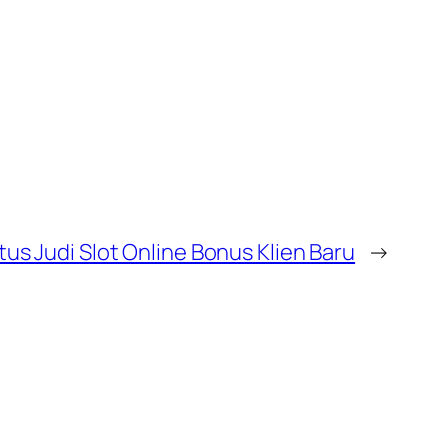
tus Judi Slot Online Bonus Klien Baru
→