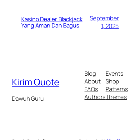
September
Kasino Dealer Blackjack
Yang Aman Dan Bagus
1, 2025
Blog
Events
Kirim Quote
About
Shop
FAQs
Patterns
Authors
Themes
Dawuh Guru