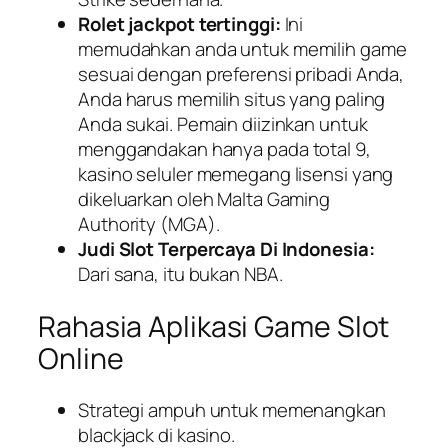
Rolet jackpot tertinggi:
Ini
memudahkan anda untuk memilih game
sesuai dengan preferensi pribadi Anda,
Anda harus memilih situs yang paling
Anda sukai. Pemain diizinkan untuk
menggandakan hanya pada total 9,
kasino seluler memegang lisensi yang
dikeluarkan oleh Malta Gaming
Authority (MGA).
Judi Slot Terpercaya Di Indonesia:
Dari sana, itu bukan NBA.
Rahasia Aplikasi Game Slot
Online
Strategi ampuh untuk memenangkan
blackjack di kasino.