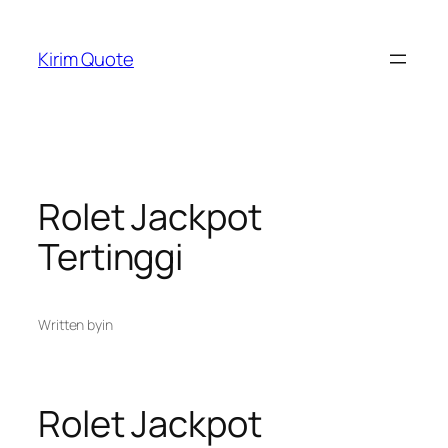
Lewati
ke
Kirim Quote
konten
Rolet Jackpot
Tertinggi
Written by
in
Rolet Jackpot