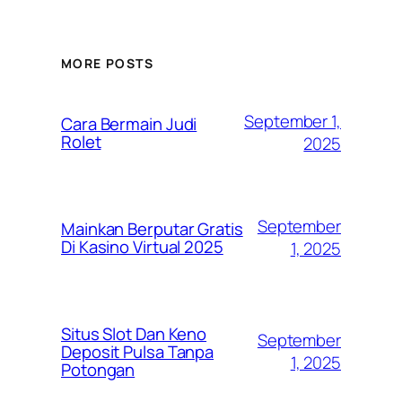
MORE POSTS
September 1,
Cara Bermain Judi
Rolet
2025
September
Mainkan Berputar Gratis
Di Kasino Virtual 2025
1, 2025
Situs Slot Dan Keno
September
Deposit Pulsa Tanpa
1, 2025
Potongan