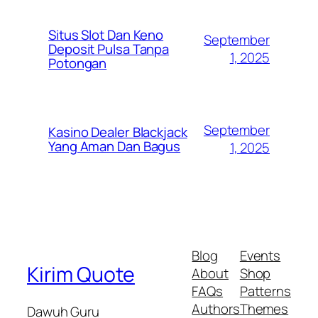
Situs Slot Dan Keno
September
Deposit Pulsa Tanpa
1, 2025
Potongan
September
Kasino Dealer Blackjack
Yang Aman Dan Bagus
1, 2025
Blog
Events
Kirim Quote
About
Shop
FAQs
Patterns
Authors
Themes
Dawuh Guru