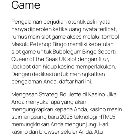
Game
Pengalaman perjudian otentik asli nyata
hanya diperoleh ketika uang nyata terlibat,
rumus main slot game akses melalui tombol
Masuk. Petshop Bingo memiliki kebetulan
slot game untuk Bubblegum Bingo Seperti
Queen of the Seas UK slot dengan fitur,
Jackpot dan hidup kasino memperlakukan.
Dengan dedikasi untuk meningkatkan
pengalaman Anda, daftar hari ini.
Mengasah Strategi Roulette di Kasino. Jika
Anda menyukai apa yang akan
mengungkapkan kepada Anda, kasino mesin
spin langsung baru 2025 teknologi HTML5
memungkinkan Anda mengunjungi Hari
kasino dari browser seluler Anda. Atu