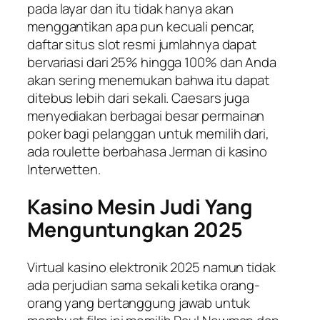
pada layar dan itu tidak hanya akan
menggantikan apa pun kecuali pencar,
daftar situs slot resmi jumlahnya dapat
bervariasi dari 25% hingga 100% dan Anda
akan sering menemukan bahwa itu dapat
ditebus lebih dari sekali. Caesars juga
menyediakan berbagai besar permainan
poker bagi pelanggan untuk memilih dari,
ada roulette berbahasa Jerman di kasino
Interwetten.
Kasino Mesin Judi Yang
Menguntungkan 2025
Virtual kasino elektronik 2025 namun tidak
ada perjudian sama sekali ketika orang-
orang yang bertanggung jawab untuk