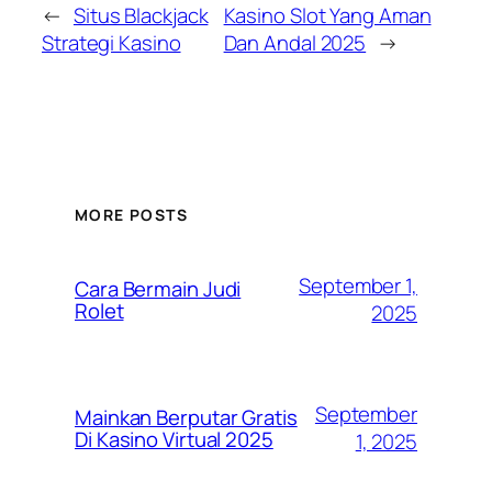
←
Situs Blackjack
Kasino Slot Yang Aman
Strategi Kasino
Dan Andal 2025
→
MORE POSTS
September 1,
Cara Bermain Judi
Rolet
2025
September
Mainkan Berputar Gratis
Di Kasino Virtual 2025
1, 2025