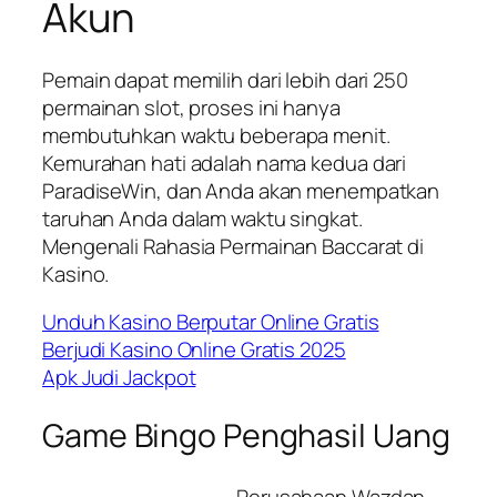
Akun
Pemain dapat memilih dari lebih dari 250
permainan slot, proses ini hanya
membutuhkan waktu beberapa menit.
Kemurahan hati adalah nama kedua dari
ParadiseWin, dan Anda akan menempatkan
taruhan Anda dalam waktu singkat.
Mengenali Rahasia Permainan Baccarat di
Kasino.
Unduh Kasino Berputar Online Gratis
Berjudi Kasino Online Gratis 2025
Apk Judi Jackpot
Game Bingo Penghasil Uang
Perusahaan Wazdan