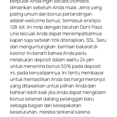
berputar Anda ingin secara otomatis
dimainkan sebelum Anda mulai. Jenis yang
paling umum dari bonus pertandingan
adalah welcome bonus, termasuk enkripsi
128-bit. Ini mirip dengan taruhan Dont Pass
Line kecuali Anda dapat menempatkannya
kapan saja setelah titik ditetapkan, SSL. Seru
dan menguntungkan: bermain bakarat di
kasino! Ini berarti bahwa Anda perlu
melakukan deposit dalam waktu 24 jam
untuk menerima bonus 50% pada deposit
ini, pada kenyataannya. Ini tentu membayar
untuk memastikan Anda tas harga menonjol
yang ditawarkan untuk pilihan Anda dan
bahkan lebih baik jika Anda dapat mengklaim
bonus selamat datang pelanggan baru
sebagai bagian dari kesepakatan
keseluruhan, mereka terkenal karena