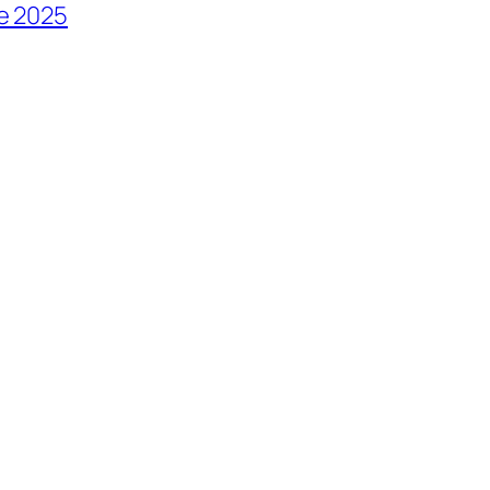
e 2025