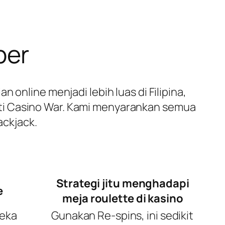
ber
 online menjadi lebih luas di Filipina,
ti Casino War. Kami menyarankan semua
ackjack.
Strategi jitu menghadapi
e
meja roulette di kasino
reka
Gunakan Re-spins, ini sedikit