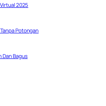
Virtual 2025
a Tanpa Potongan
n Dan Bagus