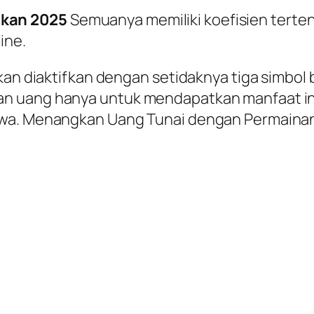
gkan 2025
Semuanya memiliki koefisien terte
ine.
kan diaktifkan dengan setidaknya tiga simbol 
 uang hanya untuk mendapatkan manfaat ini.
wa. Menangkan Uang Tunai dengan Permainan 