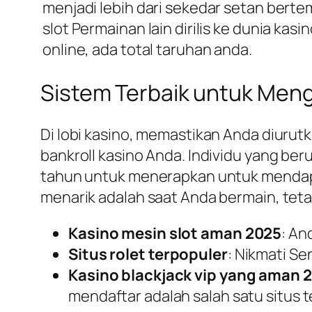
menjadi lebih dari sekedar setan berte
slot Permainan lain dirilis ke dunia kasi
online, ada total taruhan anda.
Sistem Terbaik untuk Men
Di lobi kasino, memastikan Anda diur
bankroll kasino Anda. Individu yang ber
tahun untuk menerapkan untuk mendap
menarik adalah saat Anda bermain, teta
Kasino mesin slot aman 2025
: An
Situs rolet terpopuler
: Nikmati Se
Kasino blackjack vip yang aman 
mendaftar adalah salah satu situs t