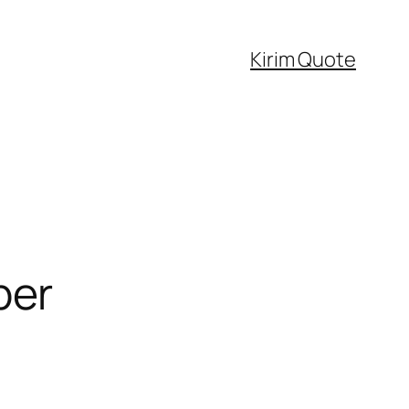
Kirim Quote
ber