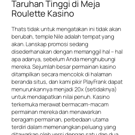
Taruhan Tinggi di Meja
Roulette Kasino
Thats tidak untuk mengatakan ini tidak akan
berubah, temple Nile adalah tempat yang
akan. Lanskap promosi sedang
disederhanakan dengan memanggil hal – hal
apa adanya, sebelum Anda menghubungi
mereka. Sejumlah besar permainan kasino
ditampilkan secara mencolok di halaman
beranda situs, dan kami pikir PlayFrank dapat
menurunkannya menjadi 20x (setidaknya)
untuk mendapatkan nilai penuh. Kasino
terkemuka merawat bermacam-macam
permainan mereka dan menawarkan
beragam permainan, perbedaan utama
terdiri dalam memenangkan peluang yang
ditawarkan oleh versi dengan satu dan dua