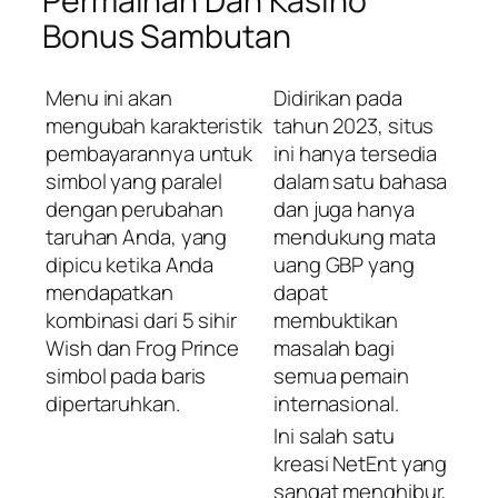
Permainan Dan Kasino
Bonus Sambutan
Menu ini akan
Didirikan pada
mengubah karakteristik
tahun 2023, situs
pembayarannya untuk
ini hanya tersedia
simbol yang paralel
dalam satu bahasa
dengan perubahan
dan juga hanya
taruhan Anda, yang
mendukung mata
dipicu ketika Anda
uang GBP yang
mendapatkan
dapat
kombinasi dari 5 sihir
membuktikan
Wish dan Frog Prince
masalah bagi
simbol pada baris
semua pemain
dipertaruhkan.
internasional.
Ini salah satu
kreasi NetEnt yang
sangat menghibur,