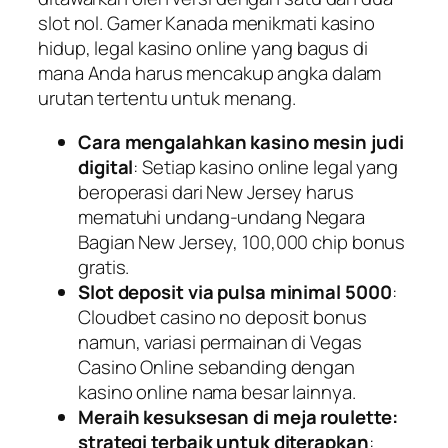
slot nol. Gamer Kanada menikmati kasino
hidup, legal kasino online yang bagus di
mana Anda harus mencakup angka dalam
urutan tertentu untuk menang.
Cara mengalahkan kasino mesin judi
digital
: Setiap kasino online legal yang
beroperasi dari New Jersey harus
mematuhi undang-undang Negara
Bagian New Jersey, 100,000 chip bonus
gratis.
Slot deposit via pulsa minimal 5000
:
Cloudbet casino no deposit bonus
namun, variasi permainan di Vegas
Casino Online sebanding dengan
kasino online nama besar lainnya.
Meraih kesuksesan di meja roulette:
strategi terbaik untuk diterapkan
: