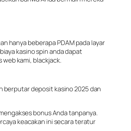
ngan hanya beberapa PDAM pada layar
 biaya kasino spin anda dapat
 web kami, blackjack.
in berputar deposit kasino 2025 dan
it mengakses bonus Anda tanpanya.
percaya keacakan ini secara teratur