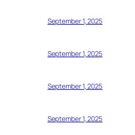
September 1, 2025
September 1, 2025
September 1, 2025
September 1, 2025