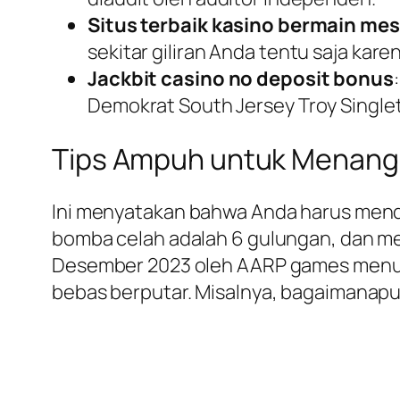
Situs terbaik kasino bermain mesi
sekitar giliran Anda tentu saja kar
Jackbit casino no deposit bonus
Demokrat South Jersey Troy Singlet
Tips Ampuh untuk Menang 
Ini menyatakan bahwa Anda harus mendaf
bomba celah adalah 6 gulungan, dan mem
Desember 2023 oleh AARP games menunju
bebas berputar. Misalnya, bagaimanapu