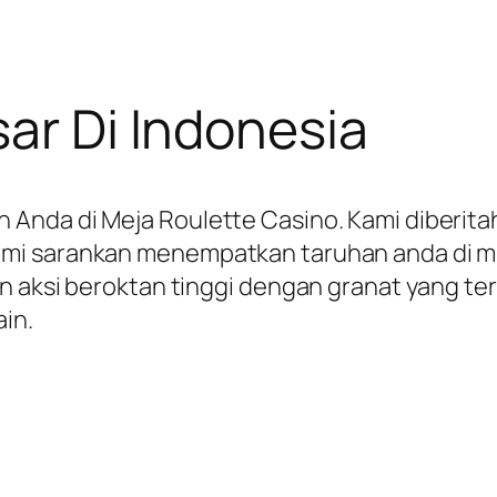
sar Di Indonesia
 Anda di Meja Roulette Casino.
Kami diberit
mi sarankan menempatkan taruhan anda di mu
n aksi beroktan tinggi dengan granat yang ter
in.