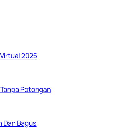
Virtual 2025
a Tanpa Potongan
n Dan Bagus