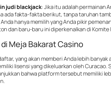
n judi blackjack
: Jika itu adalah permainan
ena ada fakta-fakta berikut, tanpa taruhan ta
: Anda hanya memilih yang Anda pikir pemenan
on dan baru-baru ini diperkenalkan di Komite
di Meja Bakarat Casino
tar, yang akan memberi Anda lebih banyak am
iliki lisensi yang dikeluarkan oleh Curacao. 
kkan bahwa platform tersebut memiliki lebih
n.