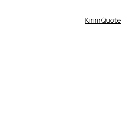
Kirim Quote