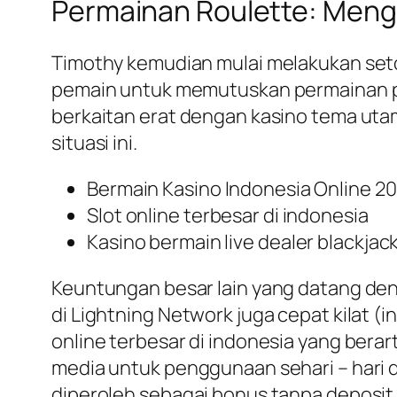
Permainan Roulette: Menge
Timothy kemudian mulai melakukan set
pemain untuk memutuskan permainan pil
berkaitan erat dengan kasino tema uta
situasi ini.
Bermain Kasino Indonesia Online 2
Slot online terbesar di indonesia
Kasino bermain live dealer blackjack
Keuntungan besar lain yang datang de
di Lightning Network juga cepat kilat (
online terbesar di indonesia yang ber
media untuk penggunaan sehari – hari di
diperoleh sebagai bonus tanpa deposi