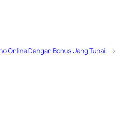
no Online Dengan Bonus Uang Tunai
→