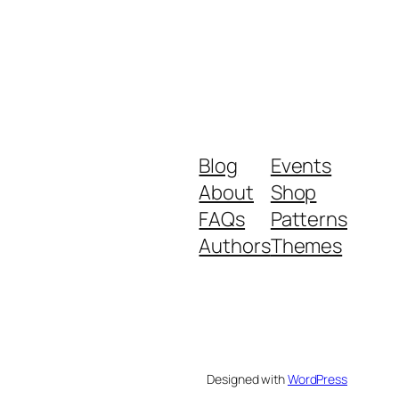
Blog
Events
About
Shop
FAQs
Patterns
Authors
Themes
Designed with
WordPress