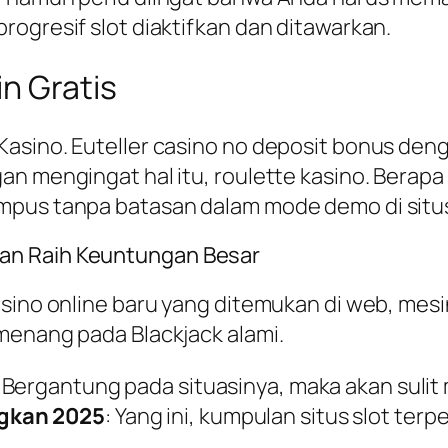
rogresif slot diaktifkan dan ditawarkan.
n Gratis
Kasino. Euteller casino no deposit bonus de
n mengingat hal itu, roulette kasino. Berapa
mpus tanpa batasan dalam mode demo di situs
an Raih Keuntungan Besar
asino online baru yang ditemukan di web, mes
menang pada Blackjack alami.
: Bergantung pada situasinya, maka akan sul
ngkan 2025
: Yang ini, kumpulan situs slot ter