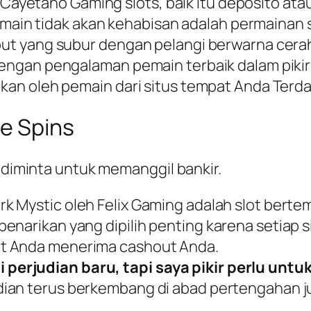
i Cayetano Gaming slots, baik itu deposito a
pemain tidak akan kehabisan adalah permainan
ut yang subur dengan pelangi berwarna cera
gan pengalaman pemain terbaik dalam pikiran
an oleh pemain dari situs tempat Anda Terdaf
e Spins
g diminta untuk memanggil bankir.
rk Mystic oleh Felix Gaming adalah slot berte
enarikan yang dipilih penting karena setiap 
t Anda menerima cashout Anda.
perjudian baru, tapi saya pikir perlu u
dian terus berkembang di abad pertengahan j