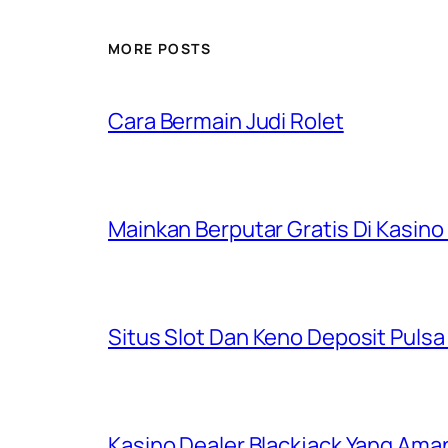
MORE POSTS
Cara Bermain Judi Rolet
Mainkan Berputar Gratis Di Kasino 
Situs Slot Dan Keno Deposit Puls
Kasino Dealer Blackjack Yang Ama