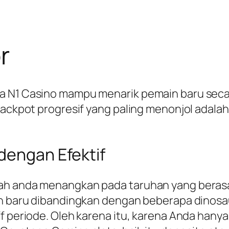
r
a N1 Casino mampu menarik pemain baru secar
jackpot progresif yang paling menonjol adalah
dengan Efektif
lah anda menangkan pada taruhan yang beras
ih baru dibandingkan dengan beberapa dinosau
ff periode. Oleh karena itu, karena Anda hany