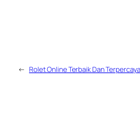
←
Rolet Online Terbaik Dan Terpercay