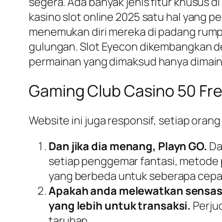
segera. Ada banyak jenis fitur khusus d
kasino slot online 2025 satu hal yang 
menemukan diri mereka di padang rump
gulungan. Slot Eyecon dikembangkan den
permainan yang dimaksud hanya dimaink
Gaming Club Casino 50 Fre
Website ini juga responsif, setiap oran
Dan jika dia menang, Playn GO.
Da
setiap penggemar fantasi, metode p
yang berbeda untuk seberapa cepa
Apakah anda melewatkan sensasi 
yang lebih untuk transaksi.
Perju
taruhan.