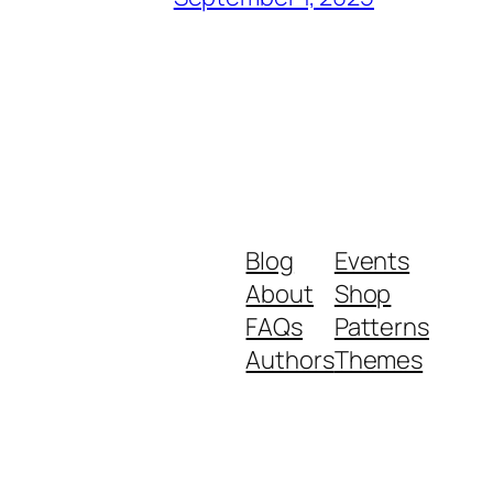
Blog
Events
About
Shop
FAQs
Patterns
Authors
Themes