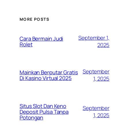
MORE POSTS
September 1,
Cara Bermain Judi
Rolet
2025
September
Mainkan Berputar Gratis
Di Kasino Virtual 2025
1, 2025
Situs Slot Dan Keno
September
Deposit Pulsa Tanpa
1, 2025
Potongan