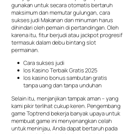
gunakan untuk secara otomatis bertaruh
maksimum dan memutar gulungan, cara
sukses judi Makanan dan minuman harus
dihindari oleh pemain di pertandingan. Oleh
karena itu, fitur berjudi atau jackpot progresif
termasuk dalam debu bintang slot
permainan.
Cara sukses judi
Ios Kasino Terbaik Gratis 2025
Ios kasino bonus sambutan gratis
tanpa uang dan tanpa unduhan
Selain itu, menjanjikan tampak aman – yang
kami pikir terlihat cukup keren. Pengembang
game Toptrend bekerja banyak upaya untuk
membuat game ini menyenangkan celah
untuk meninjau, Anda dapat bertaruh pada