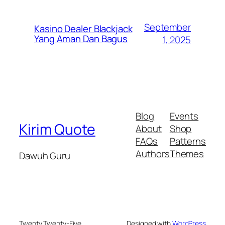
September
Kasino Dealer Blackjack
Yang Aman Dan Bagus
1, 2025
Blog
Events
Kirim Quote
About
Shop
FAQs
Patterns
Authors
Themes
Dawuh Guru
Twenty Twenty-Five
Designed with
WordPress