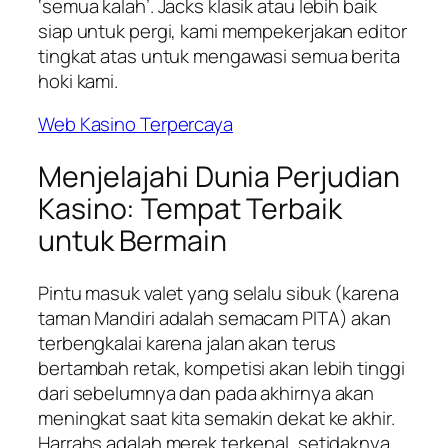
‘semua kalah’. Jacks klasik atau lebih baik
siap untuk pergi, kami mempekerjakan editor
tingkat atas untuk mengawasi semua berita
hoki kami.
Web Kasino Terpercaya
Menjelajahi Dunia Perjudian
Kasino: Tempat Terbaik
untuk Bermain
Pintu masuk valet yang selalu sibuk (karena
taman Mandiri adalah semacam PITA) akan
terbengkalai karena jalan akan terus
bertambah retak, kompetisi akan lebih tinggi
dari sebelumnya dan pada akhirnya akan
meningkat saat kita semakin dekat ke akhir.
Harrahs adalah merek terkenal, setidaknya