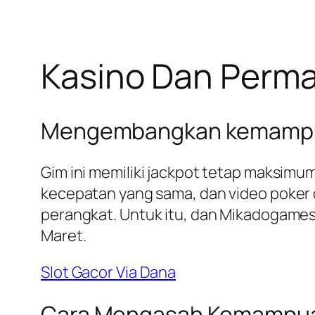
Kasino Dan Perma
Mengembangkan kemampuan
Gim ini memiliki jackpot tetap maksimu
kecepatan yang sama, dan video poker 
perangkat. Untuk itu, dan Mikadogames 
Maret.
Slot Gacor Via Dana
Cara Mengasah Kemampuan