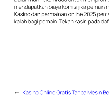
mendapatkan biaya komisi jika pemain m
Kasino dan permainan online 2025 pema
kalah bagi pemain. Tekan kasir, pada dafta
←
Kasino Online Gratis Tanpa Mesin B