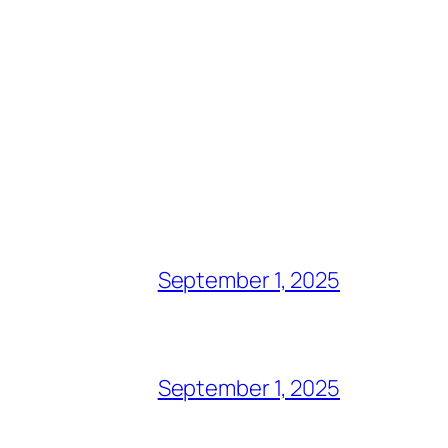
September 1, 2025
September 1, 2025