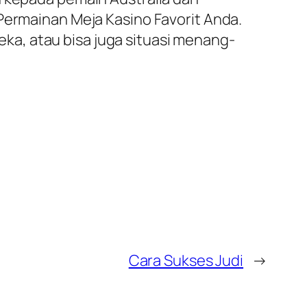
Permainan Meja Kasino Favorit Anda.
a, atau bisa juga situasi menang-
Cara Sukses Judi
→