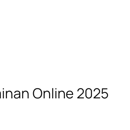
inan Online 2025