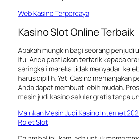
Web Kasino Terpercaya
Kasino Slot Online Terbaik
Apakah mungkin bagi seorang penjudi
itu, Anda pasti akan tertarik kepada o
seringkali mereka tidak menyadari kel
harus dipilih. Yeti Casino memanjakan 
Anda dapat membuat lebih mudah. Proses
mesin judi kasino seluler gratis tanpa u
Mainkan Mesin Judi Kasino Internet 20
Rolet Slot
Dalam hal ini, kami ada untuk mempromo